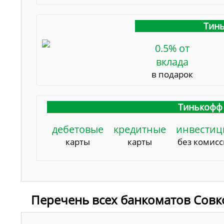
Тинь
0.5% от
вклада
в подарок
Тинькофф 
дебетовые
кредитные
инвестиц
карты
карты
без комис
Перечень всех банкоматов Совк