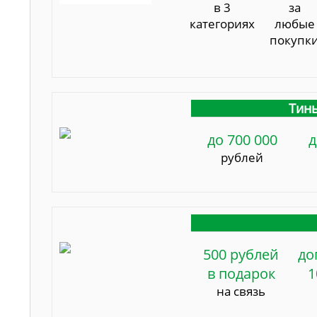
в 3
за
категориях
любые
покупк
Тинь
до 700 000
д
рублей
500 рублей
до
в подарок
1
на связь