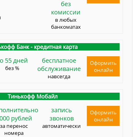
без
комиссии
и
в любых
банкоматах
кофф Банк - кредитная карта
о 55 дней
бесплатное
Оформить
без %
обслуживание
онлайн
навсегда
Тинькофф Мобайл
полнительно
запись
Оформить
000 рублей
звонков
онлайн
за перенос
автоматически
номера