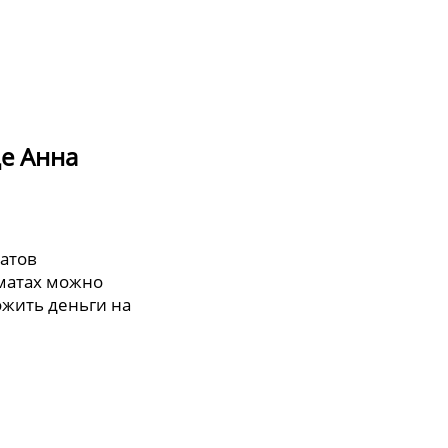
е Анна
матов
оматах можно
ожить деньги на