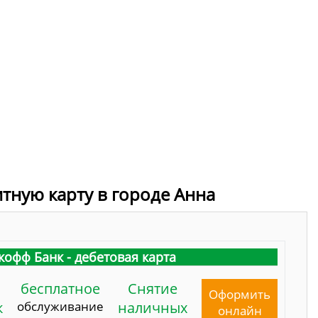
итную карту в городе Анна
кофф Банк - дебетовая карта
бесплатное
Снятие
Оформить
к
обслуживание
наличных
онлайн