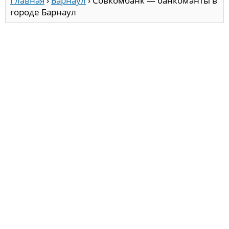
Главная
›
Барнаул
›
Совкомбанк — банкоманты в
городе Барнаул