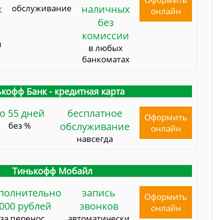
к
обслуживание
наличных
онлайн
без
комиссии
и
в любых
банкоматах
кофф Банк - кредитная карта
о 55 дней
бесплатное
Оформить
без %
обслуживание
онлайн
навсегда
Тинькофф Мобайл
полнительно
запись
Оформить
000 рублей
звонков
онлайн
за перенос
автоматически