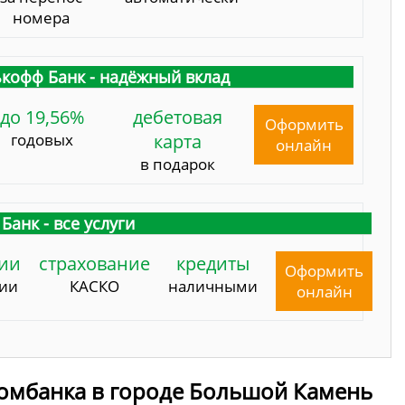
номера
кофф Банк - надёжный вклад
до 19,56%
дебетовая
Оформить
годовых
карта
онлайн
в подарок
Банк - все услуги
ии
страхование
кредиты
Оформить
сии
КАСКО
наличными
онлайн
омбанка в городе Большой Камень