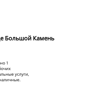
де Большой Камень
но 1
бочих
льные услуги,
 наличные.