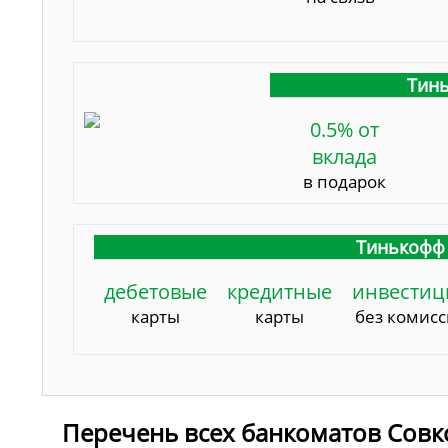
Тинь
0.5% от
вклада
в подарок
Тинькофф 
дебетовые
кредитные
инвестиц
карты
карты
без комис
Перечень всех банкоматов Совк