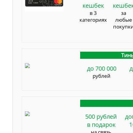
кешбек
кешбе
в 3
за
категориях
любые
покупк
Тинь
до 700 000
д
рублей
500 рублей
до
в подарок
1
на связь