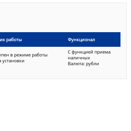
ик работы
Функционал
С функцией приема
упен в режиме работы
наличных
а установки
Валюта: рубли