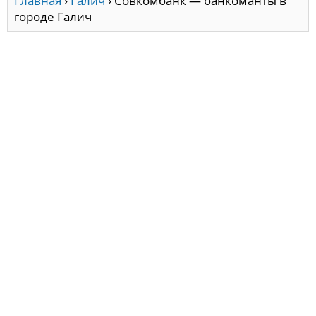
Главная
›
Галич
›
Совкомбанк — банкоманты в
городе Галич