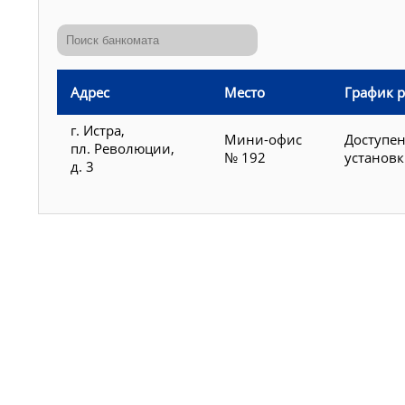
Адрес
Место
График 
г. Истра,
Мини-офис
Доступен
пл. Революции,
№ 192
установ
д. 3