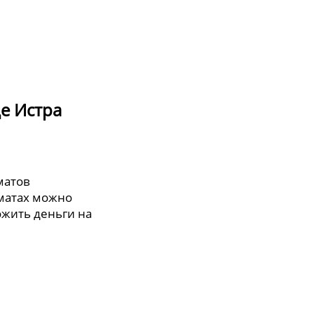
е Истра
матов
оматах можно
ожить деньги на