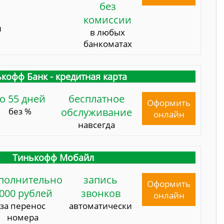
без
комиссии
и
в любых
банкоматах
кофф Банк - кредитная карта
о 55 дней
бесплатное
Оформить
без %
обслуживание
онлайн
навсегда
Тинькофф Мобайл
полнительно
запись
Оформить
000 рублей
звонков
онлайн
за перенос
автоматически
номера