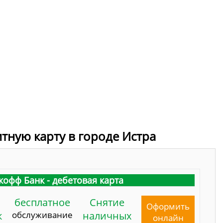
итную карту в городе Истра
кофф Банк - дебетовая карта
бесплатное
Снятие
Оформить
к
обслуживание
наличных
онлайн