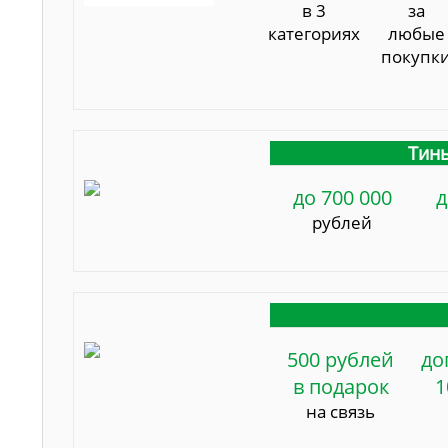
в 3
за
категориях
любые
покупк
Тинь
до 700 000
д
рублей
500 рублей
до
в подарок
1
на связь