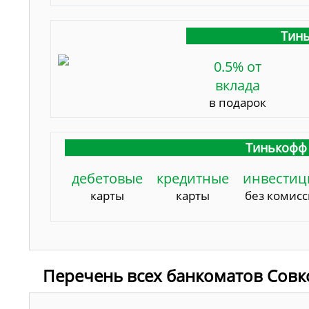
Тинь
0.5% от
вклада
в подарок
Тинькофф 
дебетовые
кредитные
инвестиц
карты
карты
без комис
Перечень всех банкоматов Совк