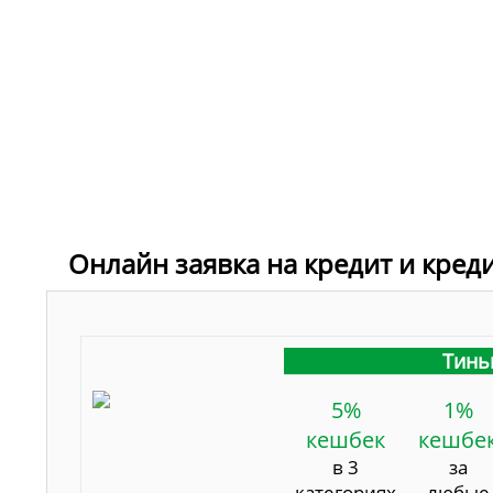
Онлайн заявка на кредит и кред
Тинь
5%
1%
кешбек
кешбе
в 3
за
категориях
любые