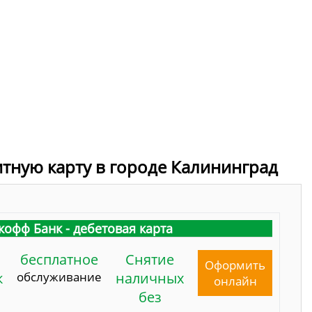
итную карту в городе Калининград
кофф Банк - дебетовая карта
бесплатное
Снятие
Оформить
к
обслуживание
наличных
онлайн
без