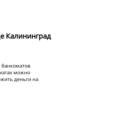
де Калининград
5 банкоматов
оматах можно
ожить деньги на