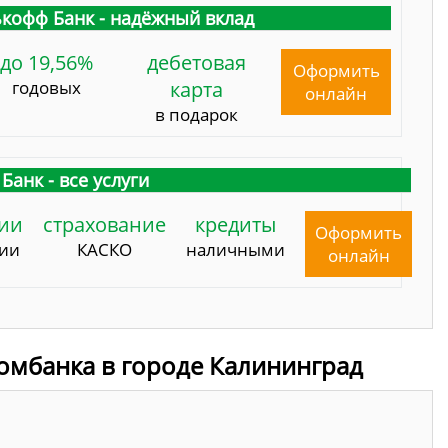
кофф Банк - надёжный вклад
до 19,56%
дебетовая
Оформить
годовых
карта
онлайн
в подарок
Банк - все услуги
ии
страхование
кредиты
Оформить
сии
КАСКО
наличными
онлайн
омбанка в городе Калининград