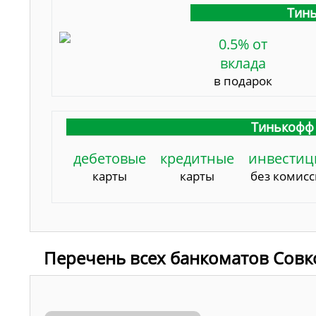
Тинь
0.5% от
вклада
в подарок
Тинькофф 
дебетовые
кредитные
инвестиц
карты
карты
без комис
Перечень всех банкоматов Совк