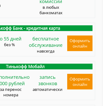
комиссии
и
в любых
банкоматах
кофф Банк - кредитная карта
о 55 дней
бесплатное
Оформить
без %
обслуживание
онлайн
навсегда
Тинькофф Мобайл
полнительно
запись
Оформить
000 рублей
звонков
онлайн
за перенос
автоматически
номера