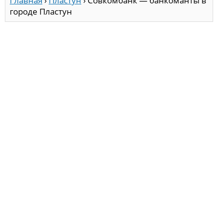
Главная
›
Пластун
›
Совкомбанк — банкоманты в
городе Пластун