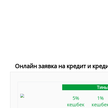
Онлайн заявка на кредит и кред
Тинь
5%
1%
кешбек
кешбе