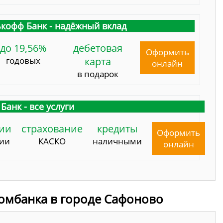
кофф Банк - надёжный вклад
до 19,56%
дебетовая
Оформить
годовых
карта
онлайн
в подарок
Банк - все услуги
ии
страхование
кредиты
Оформить
сии
КАСКО
наличными
онлайн
омбанка в городе Сафоново