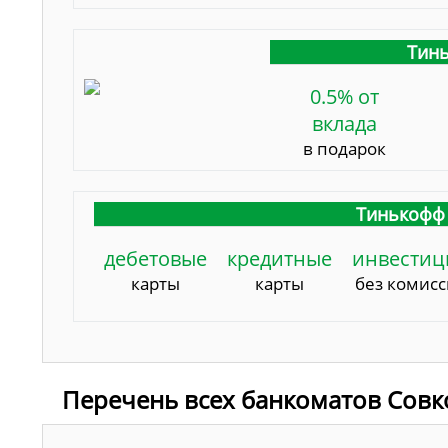
Тинь
0.5% от
вклада
в подарок
Тинькофф 
дебетовые
кредитные
инвестиц
карты
карты
без комис
Перечень всех банкоматов Совк