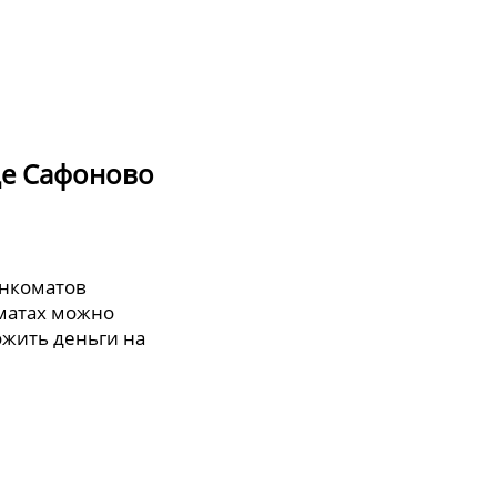
де Сафоново
анкоматов
оматах можно
ожить деньги на