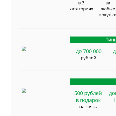
в 3
за
категориях
любые
покупк
Тинь
до 700 000
д
рублей
500 рублей
до
в подарок
1
на связь