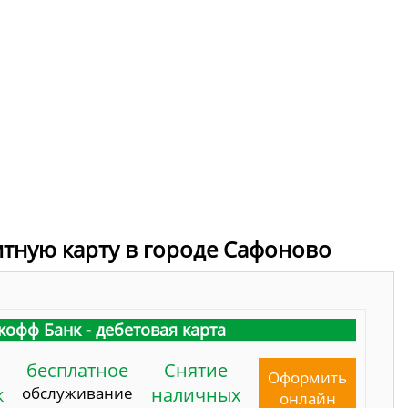
итную карту в городе Сафоново
кофф Банк - дебетовая карта
бесплатное
Снятие
Оформить
к
обслуживание
наличных
онлайн