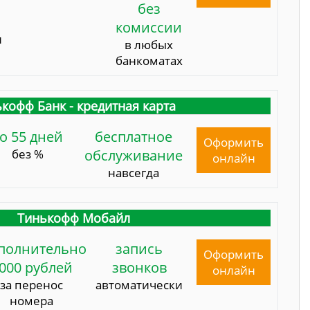
без
комиссии
и
в любых
банкоматах
кофф Банк - кредитная карта
о 55 дней
бесплатное
Оформить
без %
обслуживание
онлайн
навсегда
Тинькофф Мобайл
полнительно
запись
Оформить
000 рублей
звонков
онлайн
за перенос
автоматически
номера