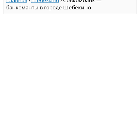
Главная
›
Шебекино
›
Совкомбанк —
банкоманты в городе Шебекино