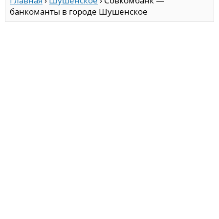
Главная
›
Шушенское
›
Совкомбанк —
банкоманты в городе Шушенское