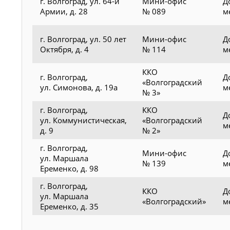
г. Волгоград, ул. 64-й
Мини-офис
Д
Армии, д. 28
№ 089
м
г. Волгоград, ул. 50 лет
Мини-офис
Д
Октября, д. 4
№ 114
м
ККО
г. Волгоград,
Д
«Волгоградский
ул. Симонова, д. 19а
м
№ 3»
г. Волгоград,
ККО
Д
ул. Коммунистическая,
«Волгоградский
м
д. 9
№ 2»
г. Волгоград,
Мини-офис
Д
ул. Маршала
№ 139
м
Еременко, д. 98
г. Волгоград,
ККО
Д
ул. Маршала
«Волгоградский»
м
Еременко, д. 35