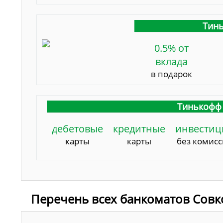
Тинь
0.5% от
вклада
в подарок
Тинькофф 
дебетовые
кредитные
инвестиц
карты
карты
без комис
Перечень всех банкоматов Совк