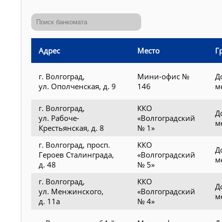
Адрес
Место
Г
г. Волгоград,
Мини-офис №
Д
ул. Ополченская, д. 9
146
м
г. Волгоград,
ККО
Д
ул. Рабоче-
«Волгоградский
м
Крестьянская, д. 8
№ 1»
г. Волгоград, просп.
ККО
Д
Героев Сталинграда,
«Волгоградский
м
д. 48
№ 5»
г. Волгоград,
ККО
Д
ул. Менжинского,
«Волгоградский
м
д. 11а
№ 4»