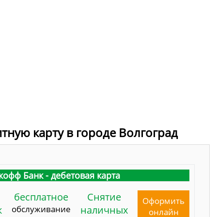
итную карту в городе Волгоград
кофф Банк - дебетовая карта
бесплатное
Снятие
Оформить
к
обслуживание
наличных
онлайн