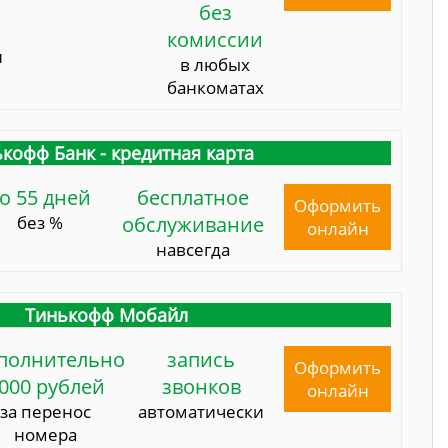
без
комиссии
и
в любых
банкоматах
кофф Банк - кредитная карта
о 55 дней
бесплатное
Оформить
без %
обслуживание
онлайн
навсегда
Тинькофф Мобайл
полнительно
запись
Оформить
000 рублей
звонков
онлайн
за перенос
автоматически
номера