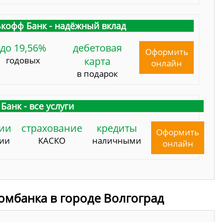
кофф Банк - надёжный вклад
до 19,56%
дебетовая
Оформить
годовых
карта
онлайн
в подарок
Банк - все услуги
ии
страхование
кредиты
Оформить
сии
КАСКО
наличными
онлайн
омбанка в городе Волгоград