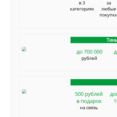
в 3
за
категориях
любые
покупк
Тинь
до 700 000
д
рублей
500 рублей
до
в подарок
1
на связь