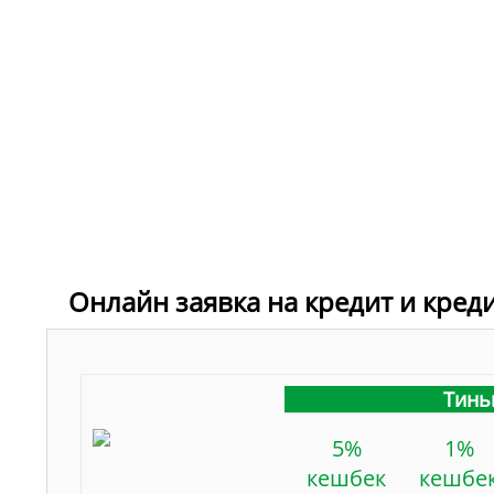
Онлайн заявка на кредит и кред
Тинь
5%
1%
кешбек
кешбе