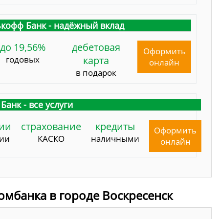
кофф Банк - надёжный вклад
до 19,56%
дебетовая
Оформить
годовых
карта
онлайн
в подарок
Банк - все услуги
ии
страхование
кредиты
Оформить
сии
КАСКО
наличными
онлайн
омбанка в городе Воскресенск