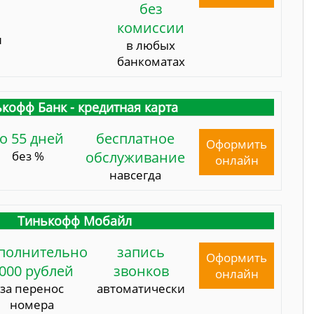
без
комиссии
и
в любых
банкоматах
кофф Банк - кредитная карта
о 55 дней
бесплатное
Оформить
без %
обслуживание
онлайн
навсегда
Тинькофф Мобайл
полнительно
запись
Оформить
000 рублей
звонков
онлайн
за перенос
автоматически
номера