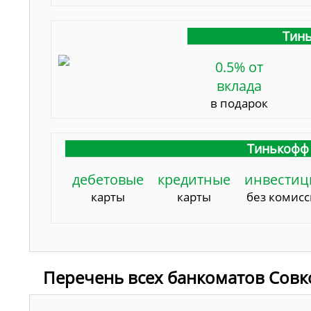
Тинь
0.5% от
вклада
в подарок
Тинькофф 
дебетовые
кредитные
инвестиц
карты
карты
без комис
Перечень всех банкоматов Совк