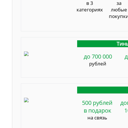
в 3
за
категориях
любые
покупк
Тинь
до 700 000
д
рублей
500 рублей
до
в подарок
1
на связь