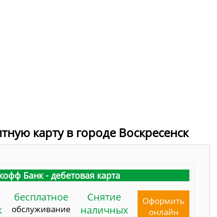
итную карту в городе Воскресенск
кофф Банк - дебетовая карта
бесплатное
Снятие
Оформить
к
обслуживание
наличных
онлайн