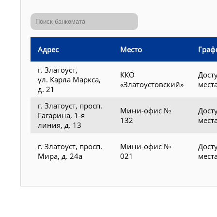
Адрес
Место
Граф
г. Златоуст,
ККО
Дост
ул. Карла Маркса,
«Златоустовский»
мест
д. 21
г. Златоуст, просп.
Мини-офис №
Дост
Гагарина, 1-я
132
мест
линия, д. 13
г. Златоуст, просп.
Мини-офис №
Дост
Мира, д. 24а
021
мест