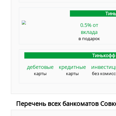
Тинь
0.5% от
вклада
в подарок
Тинькофф 
дебетовые
кредитные
инвестиц
карты
карты
без комис
Перечень всех банкоматов Совк