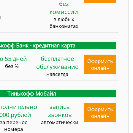
без
комиссии
и
в любых
банкоматах
кофф Банк - кредитная карта
о 55 дней
бесплатное
Оформить
без %
обслуживание
онлайн
навсегда
Тинькофф Мобайл
полнительно
запись
Оформить
000 рублей
звонков
онлайн
за перенос
автоматически
номера