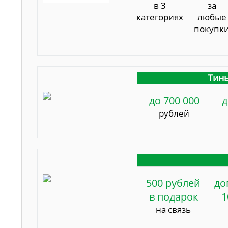
в 3
за
категориях
любые
покупк
Тинь
до 700 000
д
рублей
500 рублей
до
в подарок
1
на связь