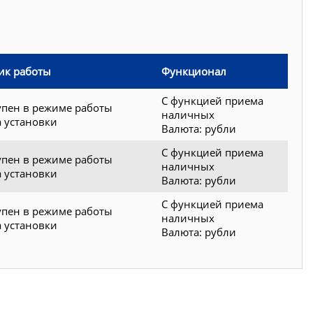
ик работы
Функционал
С функцией приема
упен в режиме работы
наличных
а установки
Валюта: рубли
С функцией приема
упен в режиме работы
наличных
а установки
Валюта: рубли
С функцией приема
упен в режиме работы
наличных
а установки
Валюта: рубли