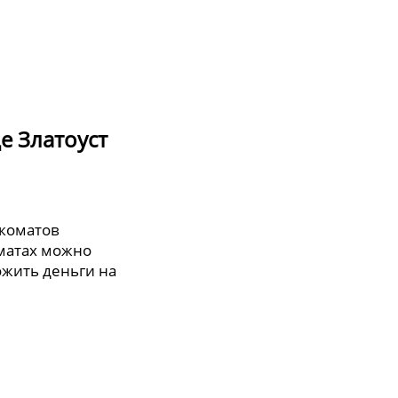
е Златоуст
нкоматов
оматах можно
ожить деньги на