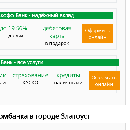
кофф Банк - надёжный вклад
до 19,56%
дебетовая
Оформить
годовых
карта
онлайн
в подарок
Банк - все услуги
ии
страхование
кредиты
Оформить
сии
КАСКО
наличными
онлайн
омбанка в городе Златоуст