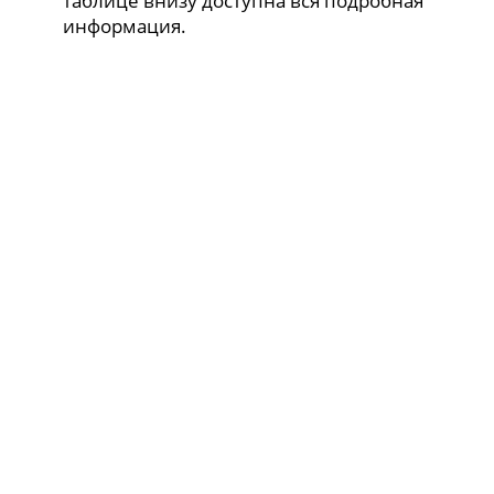
таблице внизу доступна вся подробная
информация.