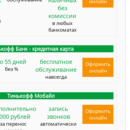
к
наличных
онлайн
без
комиссии
и
в любых
банкоматах
кофф Банк - кредитная карта
о 55 дней
бесплатное
Оформить
без %
обслуживание
онлайн
навсегда
Тинькофф Мобайл
полнительно
запись
Оформить
000 рублей
звонков
онлайн
за перенос
автоматически