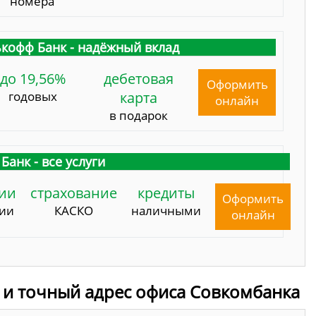
номера
кофф Банк - надёжный вклад
до 19,56%
дебетовая
Оформить
годовых
карта
онлайн
в подарок
Банк - все услуги
ии
страхование
кредиты
Оформить
сии
КАСКО
наличными
онлайн
 и точный адрес офиса Совкомбанка