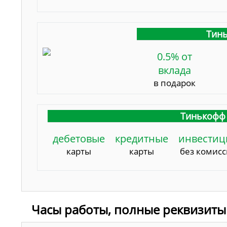
Тинь
0.5% от
вклада
в подарок
Тинькофф 
дебетовые
кредитные
инвестиц
карты
карты
без комис
Часы работы, полные реквизиты