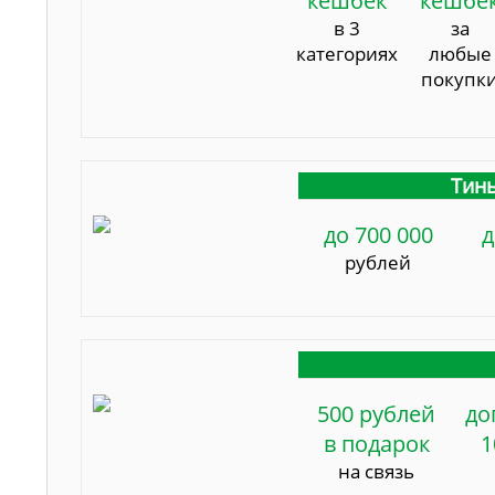
кешбек
кешбе
в 3
за
категориях
любые
покупк
Тинь
до 700 000
д
рублей
500 рублей
до
в подарок
1
на связь