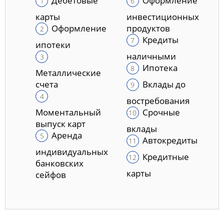
Дебетовые
Оформление
карты
инвестиционных
Оформление
продуктов
Кредиты
ипотеки
наличными
Ипотека
Металлические
счета
Вклады до
востребования
Моментальный
Срочные
выпуск карт
вклады
Аренда
Автокредиты
индивидуальных
Кредитные
банковских
карты
сейфов