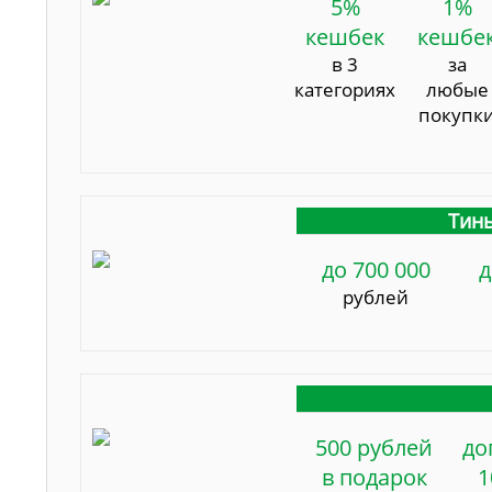
5%
1%
кешбек
кешбе
в 3
за
категориях
любые
покупк
Тинь
до 700 000
д
рублей
500 рублей
до
в подарок
1