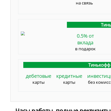
на связь
Тинь
0.5% от
вклада
в подарок
Тинькофф 
дебетовые
кредитные
инвестиц
карты
карты
без комис
Часы работы, полные реквизиты