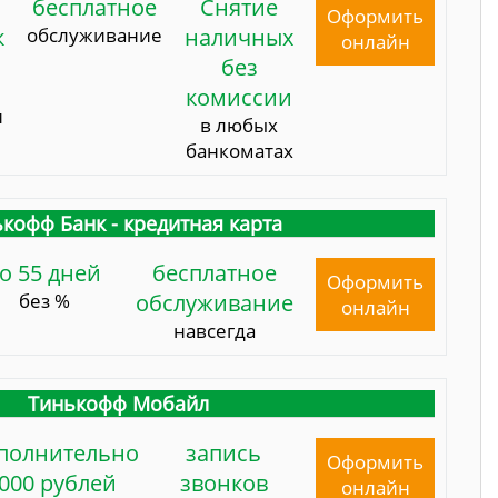
бесплатное
Снятие
Оформить
к
обслуживание
наличных
онлайн
без
комиссии
и
в любых
банкоматах
кофф Банк - кредитная карта
о 55 дней
бесплатное
Оформить
без %
обслуживание
онлайн
навсегда
Тинькофф Мобайл
полнительно
запись
Оформить
000 рублей
звонков
онлайн