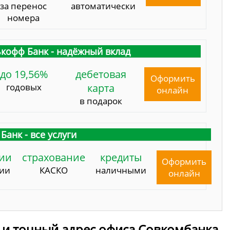
за перенос
автоматически
номера
кофф Банк - надёжный вклад
до 19,56%
дебетовая
Оформить
годовых
карта
онлайн
в подарок
Банк - все услуги
ии
страхование
кредиты
Оформить
сии
КАСКО
наличными
онлайн
 и точный адрес офиса Совкомбанка