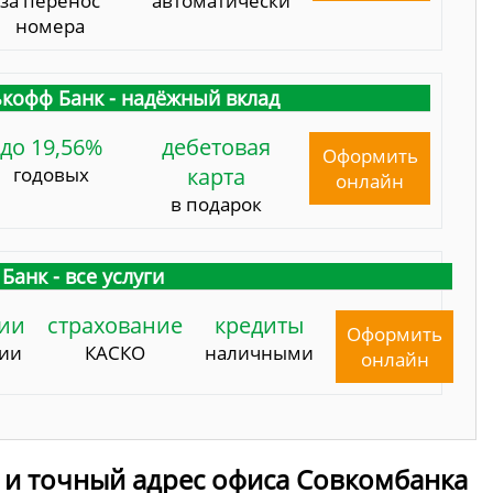
за перенос
автоматически
номера
кофф Банк - надёжный вклад
до 19,56%
дебетовая
Оформить
годовых
карта
онлайн
в подарок
Банк - все услуги
ии
страхование
кредиты
Оформить
сии
КАСКО
наличными
онлайн
 и точный адрес офиса Совкомбанка