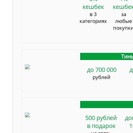
кешбек
кешбе
в 3
за
категориях
любые
покупк
Тинь
до 700 000
д
рублей
500 рублей
до
в подарок
1