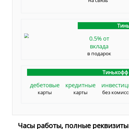
на связь
Тинь
0.5% от
вклада
в подарок
Тинькофф 
дебетовые
кредитные
инвестиц
карты
карты
без комис
Часы работы, полные реквизиты