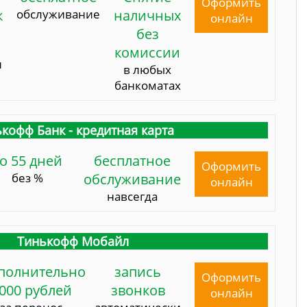
Оформить
к
обслуживание
наличных
онлайн
без
комиссии
и
в любых
банкоматах
кофф Банк - кредитная карта
о 55 дней
бесплатное
Оформить
без %
обслуживание
онлайн
навсегда
Тинькофф Мобайл
полнительно
запись
Оформить
000 рублей
звонков
онлайн