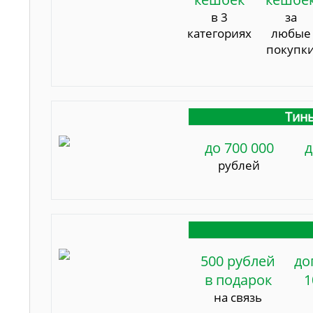
в 3
за
категориях
любые
покупк
Тинь
до 700 000
д
рублей
500 рублей
до
в подарок
1
на связь