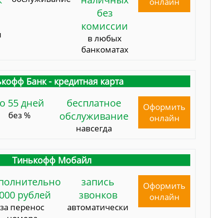
онлайн
без
комиссии
и
в любых
банкоматах
кофф Банк - кредитная карта
о 55 дней
бесплатное
Оформить
без %
обслуживание
онлайн
навсегда
Тинькофф Мобайл
полнительно
запись
Оформить
000 рублей
звонков
онлайн
за перенос
автоматически