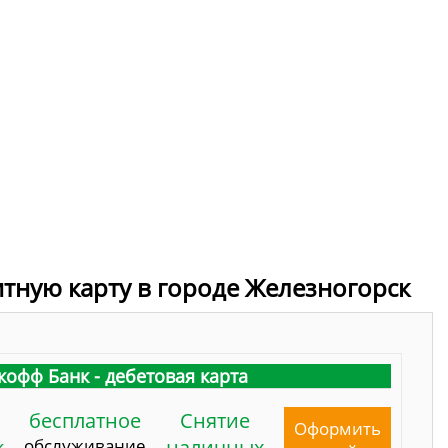
итную карту в городе Железногорск
кофф Банк - дебетовая карта
бесплатное
Снятие
Оформить
к
обслуживание
наличных