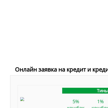
Онлайн заявка на кредит и кред
Тинь
5%
1%
кешбек
кешбе