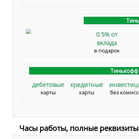
Тинь
0.5% от
вклада
в подарок
Тинькофф 
дебетовые
кредитные
инвестиц
карты
карты
без комис
Часы работы, полные реквизиты