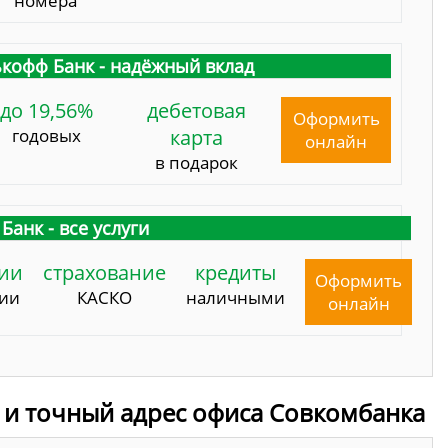
номера
кофф Банк - надёжный вклад
до 19,56%
дебетовая
Оформить
годовых
карта
онлайн
в подарок
Банк - все услуги
ии
страхование
кредиты
Оформить
сии
КАСКО
наличными
онлайн
 и точный адрес офиса Совкомбанка