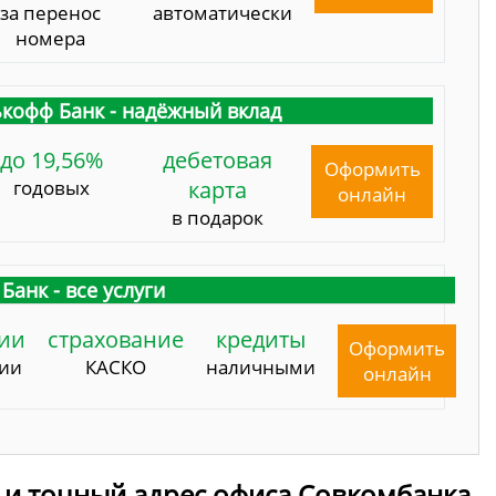
за перенос
автоматически
номера
кофф Банк - надёжный вклад
до 19,56%
дебетовая
Оформить
годовых
карта
онлайн
в подарок
Банк - все услуги
ии
страхование
кредиты
Оформить
сии
КАСКО
наличными
онлайн
 и точный адрес офиса Совкомбанка