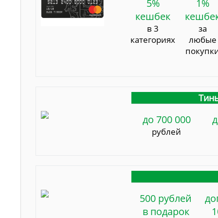
5%
1%
кешбек
кешбе
в 3
за
категориях
любые
покупк
Тинь
до 700 000
д
рублей
500 рублей
до
в подарок
1