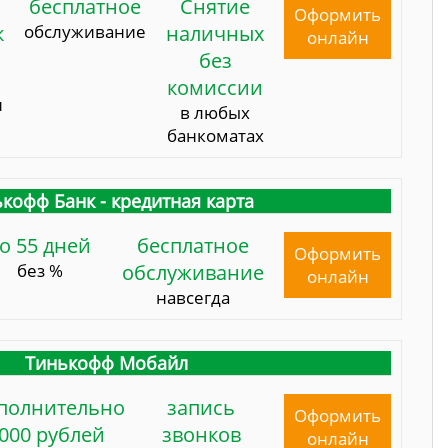
бесплатное
Снятие
Оформить
к
обслуживание
наличных
онлайн
без
комиссии
и
в любых
банкоматах
кофф Банк - кредитная карта
о 55 дней
бесплатное
Оформить
без %
обслуживание
онлайн
навсегда
Тинькофф Мобайл
полнительно
запись
Оформить
000 рублей
звонков
онлайн