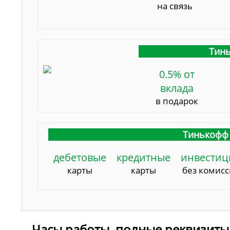
на связь
Тинь
0.5% от
вклада
в подарок
Тинькофф 
дебетовые
кредитные
инвестиц
карты
карты
без комис
Часы работы, полные реквизиты