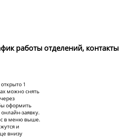
фик работы отделений, контакты
открыто 1
сах можно снять
 через
обы оформить
 онлайн-заявку.
ас в меню выше.
яжутся и
це внизу