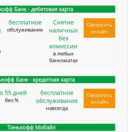
кофф Банк - дебетовая карта
бесплатное
Снятие
Оформить
к
обслуживание
наличных
онлайн
без
комиссии
и
в любых
банкоматах
кофф Банк - кредитная карта
о 55 дней
бесплатное
Оформить
без %
обслуживание
онлайн
навсегда
Тинькофф Мобайл