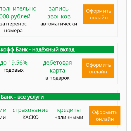
полнительно
запись
Оформить
000 рублей
звонков
онлайн
за перенос
автоматически
номера
кофф Банк - надёжный вклад
до 19,56%
дебетовая
Оформить
годовых
карта
онлайн
в подарок
Банк - все услуги
ии
страхование
кредиты
Оформить
сии
КАСКО
наличными
онлайн