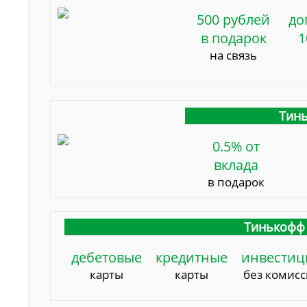
500 рублей
до
в подарок
1
на связь
Тинь
0.5% от
вклада
в подарок
Тинькофф 
дебетовые
кредитные
инвестиц
карты
карты
без комис