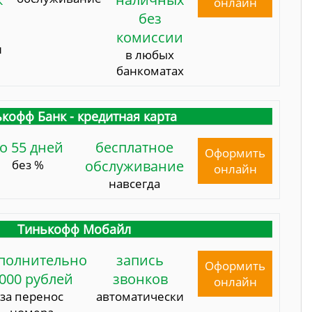
онлайн
без
комиссии
и
в любых
банкоматах
кофф Банк - кредитная карта
о 55 дней
бесплатное
Оформить
без %
обслуживание
онлайн
навсегда
Тинькофф Мобайл
полнительно
запись
Оформить
000 рублей
звонков
онлайн
за перенос
автоматически