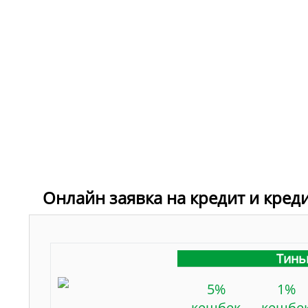
Онлайн заявка на кредит и кред
Тинь
5%
1%
кешбек
кешбе