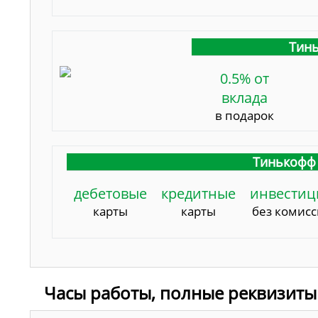
Тинь
0.5% от
вклада
в подарок
Тинькофф 
дебетовые
кредитные
инвестиц
карты
карты
без комис
Часы работы, полные реквизиты