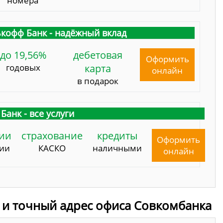
номера
кофф Банк - надёжный вклад
до 19,56%
дебетовая
Оформить
годовых
карта
онлайн
в подарок
Банк - все услуги
ии
страхование
кредиты
Оформить
сии
КАСКО
наличными
онлайн
 и точный адрес офиса Совкомбанка