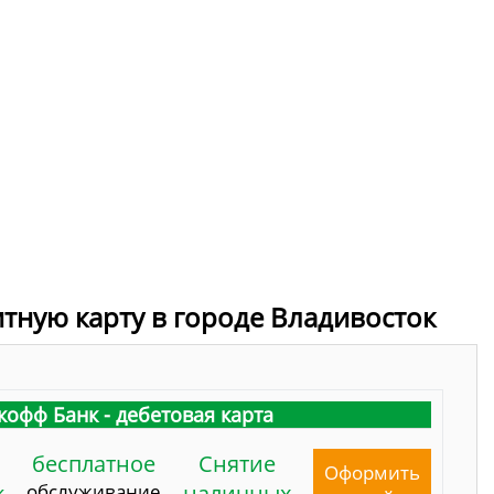
итную карту в городе Владивосток
кофф Банк - дебетовая карта
бесплатное
Снятие
Оформить
к
обслуживание
наличных