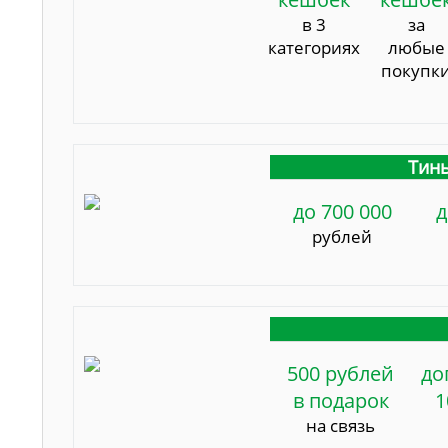
в 3
за
категориях
любые
покупк
Тинь
до 700 000
д
рублей
500 рублей
до
в подарок
1
на связь