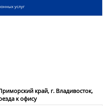
онных услуг
риморский край, г. Владивосток,
роезда к офису