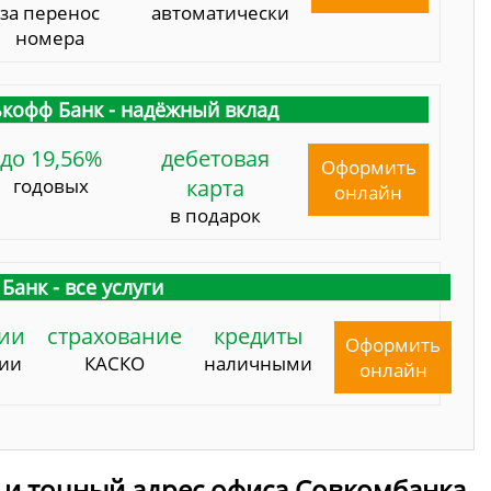
за перенос
автоматически
номера
кофф Банк - надёжный вклад
до 19,56%
дебетовая
Оформить
годовых
карта
онлайн
в подарок
Банк - все услуги
ии
страхование
кредиты
Оформить
сии
КАСКО
наличными
онлайн
 и точный адрес офиса Совкомбанка