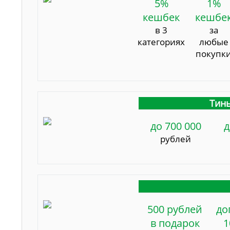
5%
1%
кешбек
кешбе
в 3
за
категориях
любые
покупк
Тинь
до 700 000
д
рублей
500 рублей
до
в подарок
1