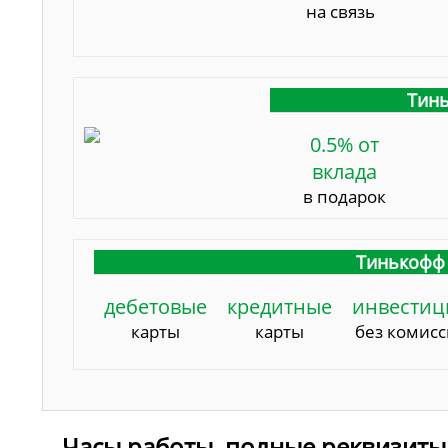
на связь
Тинь
0.5% от
вклада
в подарок
Тинькофф 
дебетовые
кредитные
инвестиц
карты
карты
без комис
Часы работы, полные реквизиты