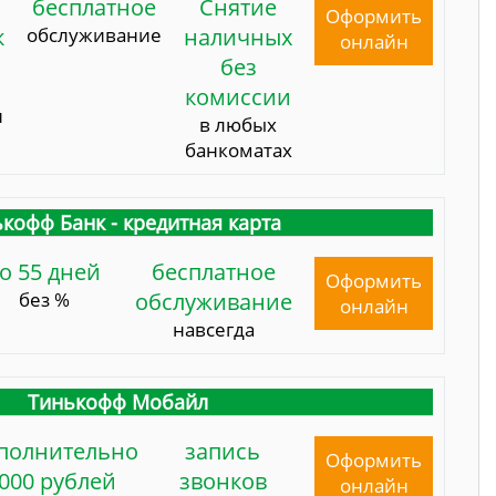
бесплатное
Снятие
Оформить
к
обслуживание
наличных
онлайн
без
комиссии
и
в любых
банкоматах
кофф Банк - кредитная карта
о 55 дней
бесплатное
Оформить
без %
обслуживание
онлайн
навсегда
Тинькофф Мобайл
полнительно
запись
Оформить
000 рублей
звонков
онлайн