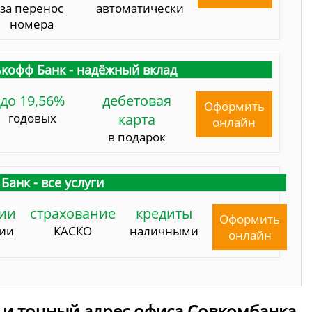
за перенос
автоматически
номера
кофф Банк - надёжный вклад
до 19,56%
дебетовая
Оформить
годовых
карта
онлайн
в подарок
Банк - все услуги
ии
страхование
кредиты
Оформить
сии
КАСКО
наличными
онлайн
 и точный адрес офиса Совкомбанка