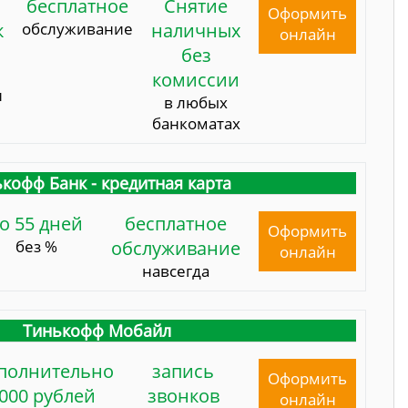
бесплатное
Снятие
Оформить
к
обслуживание
наличных
онлайн
без
комиссии
и
в любых
банкоматах
кофф Банк - кредитная карта
о 55 дней
бесплатное
Оформить
без %
обслуживание
онлайн
навсегда
Тинькофф Мобайл
полнительно
запись
Оформить
000 рублей
звонков
онлайн