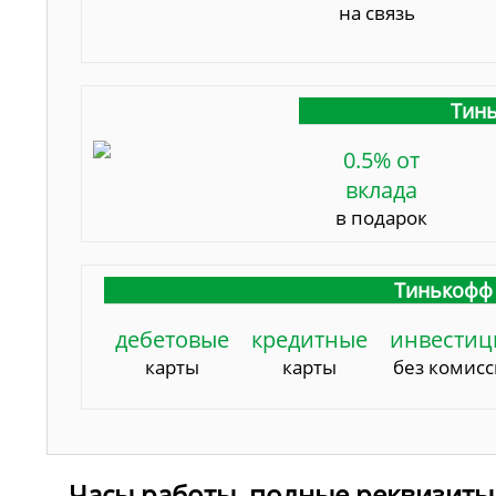
на связь
Тинь
0.5% от
вклада
в подарок
Тинькофф 
дебетовые
кредитные
инвестиц
карты
карты
без комис
Часы работы, полные реквизиты