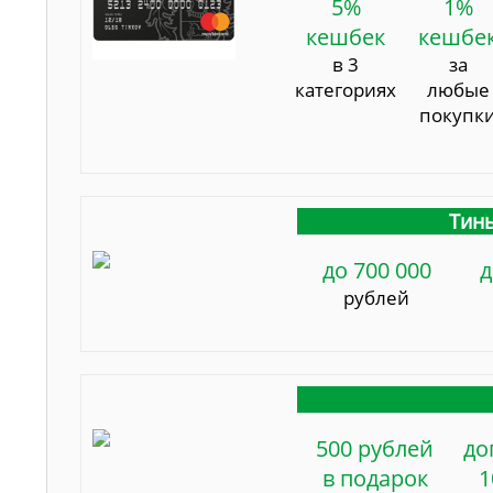
5%
1%
кешбек
кешбе
в 3
за
категориях
любые
покупк
Тинь
до 700 000
д
рублей
500 рублей
до
в подарок
1