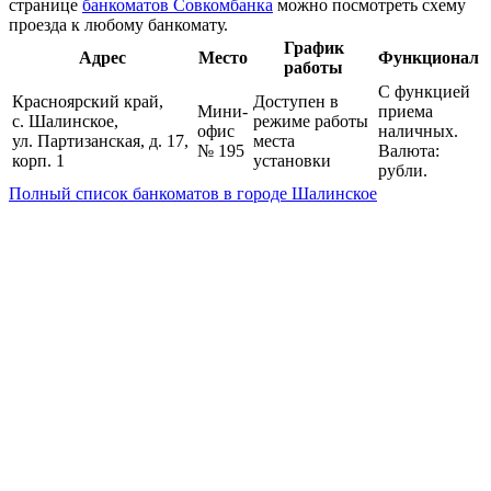
странице
банкоматов Совкомбанка
можно посмотреть схему
проезда к любому банкомату.
График
Адрес
Место
Функционал
работы
С функцией
Красноярский край,
Доступен в
Мини-
приема
с. Шалинское,
режиме работы
офис
наличных.
ул. Партизанская, д. 17,
места
№ 195
Валюта:
корп. 1
установки
рубли.
Полный список банкоматов в городе Шалинское