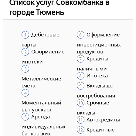
Список услуг Совкомбанка в
городе Тюмень
Дебетовые
Оформление
карты
инвестиционных
Оформление
продуктов
Кредиты
ипотеки
наличными
Ипотека
Металлические
счета
Вклады до
востребования
Моментальный
Срочные
выпуск карт
вклады
Аренда
Автокредиты
индивидуальных
Кредитные
банковских