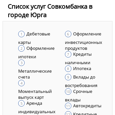
Список услуг Совкомбанка в
городе Юрга
Дебетовые
Оформление
карты
инвестиционных
Оформление
продуктов
Кредиты
ипотеки
наличными
Ипотека
Металлические
счета
Вклады до
востребования
Моментальный
Срочные
выпуск карт
вклады
Аренда
Автокредиты
индивидуальных
Кредитные