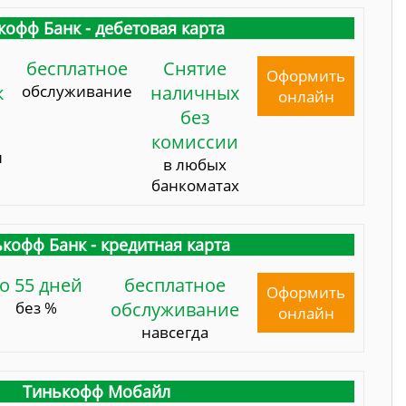
кофф Банк - дебетовая карта
бесплатное
Снятие
Оформить
к
обслуживание
наличных
онлайн
без
комиссии
и
в любых
банкоматах
кофф Банк - кредитная карта
о 55 дней
бесплатное
Оформить
без %
обслуживание
онлайн
навсегда
Тинькофф Мобайл