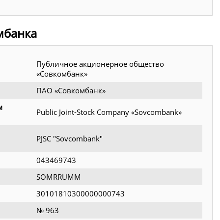
мбанка
Публичное акционерное общество
«Совкомбанк»
ПАО «Совкомбанк»
м
Public Joint-Stock Company «Sovcombank»
PJSC "Sovcombank"
043469743
SOMRRUMM
30101810300000000743
№ 963