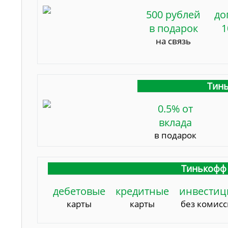
500 рублей
до
в подарок
1
на связь
Тинь
0.5% от
вклада
в подарок
Тинькофф 
дебетовые
кредитные
инвестиц
карты
карты
без комис