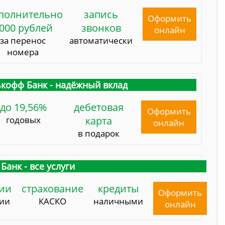
полнительно
запись
Оформить
000 рублей
звонков
онлайн
за перенос
автоматически
номера
кофф Банк - надёжный вклад
до 19,56%
дебетовая
Оформить
годовых
карта
онлайн
в подарок
Банк - все услуги
ии
страхование
кредиты
Оформить
сии
КАСКО
наличными
онлайн