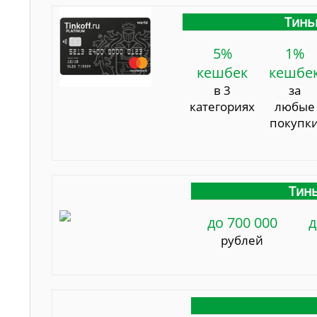
Тинь
5%
1%
кешбек
кешбе
в 3
за
категориях
любые
покупк
Тинь
до 700 000
д
рублей