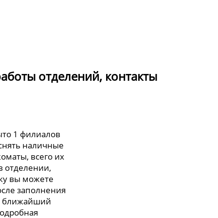
работы отделений, контакты
ыто 1 филиалов
 снять наличные
оматы, всего их
 в отделении,
вку вы можете
осле заполнения
 в ближайший
подробная