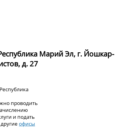
еспублика Марий Эл, г. Йошкар-
стов, д. 27
 Республика
ожно проводить
зачислению
слуги и подать
а другие
офисы