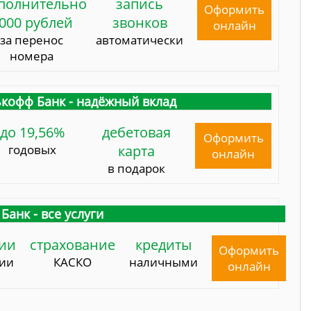
полнительно
запись
Оформить
000 рублей
звонков
онлайн
за перенос
автоматически
номера
кофф Банк - надёжный вклад
до 19,56%
дебетовая
Оформить
годовых
карта
онлайн
в подарок
Банк - все услуги
ии
страхование
кредиты
Оформить
сии
КАСКО
наличными
онлайн