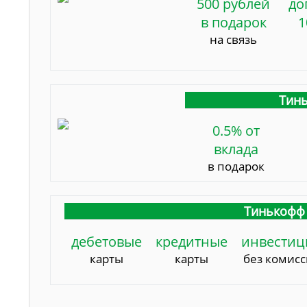
500 рублей
до
в подарок
1
на связь
Тинь
0.5% от
вклада
в подарок
Тинькофф 
дебетовые
кредитные
инвестиц
карты
карты
без комис