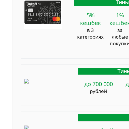
Тинь
5%
1%
кешбек
кешбе
в 3
за
категориях
любые
покупк
Тинь
до 700 000
д
рублей